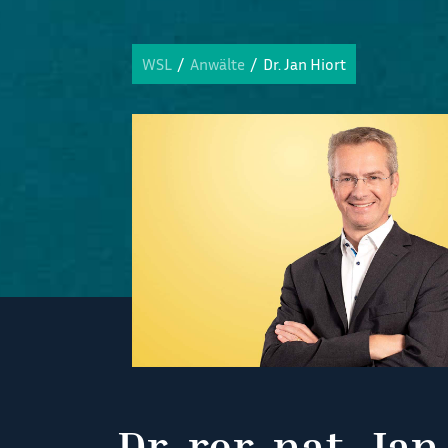
WSL
Anwälte
Dr. Jan Hiort
Dr. rer. nat. Jan